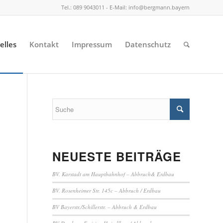
Tel.: 089 9043011 - E-Mail: info@bergmann.bayern
elles
Kontakt
Impressum
Datenschutz
M
NEUESTE BEITRÄGE
BV. Karstadt am Hauptbahnhof – Abbruch& Erdbau
BV. Rosenheimer Str. 145c – Abbruch / Erdbau
BV Bayerstr./Schillerstr. – Abbruch & Erdbau