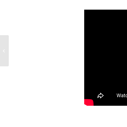
Innenstadt-Abbruch in
der
Schwanthalerstraße
München