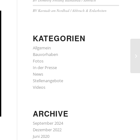
BV Domberg Freising Haindlbau / Abbruch
BV Karstadt am Nordbad / Abbruch & Erdarbeiten
KATEGORIEN
Allgemein
Bauvorhaben
Fotos
In der Presse
News
Stellenangebote
Videos
ARCHIVE
September 2024
Dezember 2022
Juni 2020