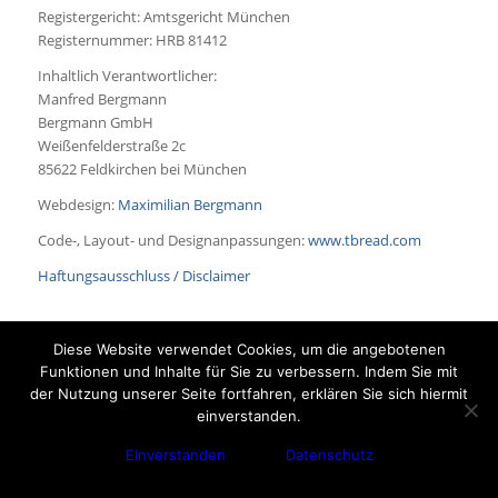
Registergericht: Amtsgericht München
Registernummer: HRB 81412
Inhaltlich Verantwortlicher:
Manfred Bergmann
Bergmann GmbH
Weißenfelderstraße 2c
85622 Feldkirchen bei München
Webdesign:
Maximilian Bergmann
Code-, Layout- und Designanpassungen:
www.tbread.com
Haftungsausschluss / Disclaimer
Diese Website verwendet Cookies, um die angebotenen
Funktionen und Inhalte für Sie zu verbessern. Indem Sie mit
der Nutzung unserer Seite fortfahren, erklären Sie sich hiermit
© Copyright - Gebr. Bergmann GmbH
einverstanden.
Einverstanden
Datenschutz