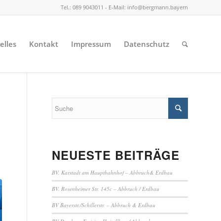
Tel.: 089 9043011 - E-Mail: info@bergmann.bayern
elles
Kontakt
Impressum
Datenschutz
NEUESTE BEITRÄGE
BV. Karstadt am Hauptbahnhof – Abbruch& Erdbau
BV. Rosenheimer Str. 145c – Abbruch / Erdbau
BV Bayerstr./Schillerstr. – Abbruch & Erdbau