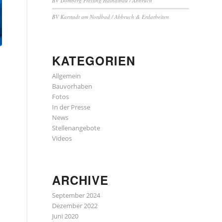
BV Domberg Freising Haindlbau / Abbruch
BV Karstadt am Nordbad / Abbruch & Erdarbeiten
KATEGORIEN
Allgemein
Bauvorhaben
Fotos
In der Presse
News
Stellenangebote
Videos
ARCHIVE
September 2024
Dezember 2022
Juni 2020